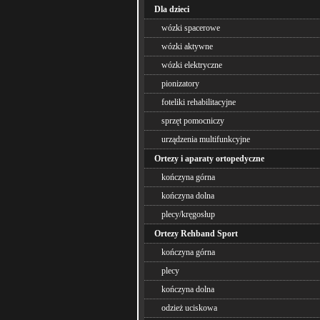
Dla dzieci
wózki spacerowe
wózki aktywne
wózki elektryczne
pionizatory
foteliki rehabilitacyjne
sprzęt pomocniczy
urządzenia multifunkcyjne
Ortezy i aparaty ortopedyczne
kończyna górna
kończyna dolna
plecy/kręgosłup
Ortezy Rehband Sport
kończyna górna
plecy
kończyna dolna
odzież uciskowa