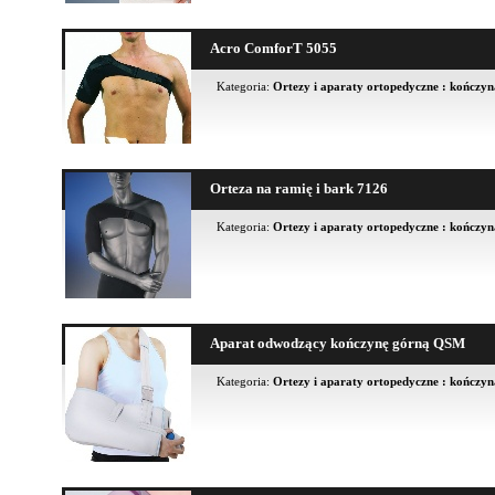
Acro ComforT 5055
Kategoria:
Ortezy i aparaty ortopedyczne : kończy
Orteza na ramię i bark 7126
Kategoria:
Ortezy i aparaty ortopedyczne : kończy
Aparat odwodzący kończynę górną QSM
Kategoria:
Ortezy i aparaty ortopedyczne : kończy