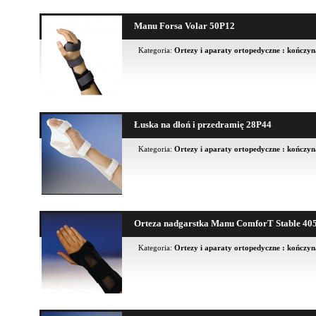
Manu Forsa Volar 50P12
Kategoria:
Ortezy i aparaty ortopedyczne : kończy
Łuska na dłoń i przedramię 28P44
Kategoria:
Ortezy i aparaty ortopedyczne : kończy
Orteza nadgarstka Manu ComforT Stable 40
Kategoria:
Ortezy i aparaty ortopedyczne : kończy