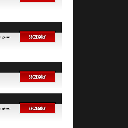
na górna
na górna