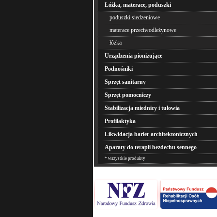
Łóżka, materace, poduszki
poduszki siedzeniowe
materace przeciwodleżynowe
łóżka
Urządzenia pionizujące
Podnośniki
Sprzęt sanitarny
Sprzęt pomocniczy
Stabilizacja miednicy i tułowia
Profilaktyka
Likwidacja barier architektonicznych
Aparaty do terapii bezdechu sennego
* wszystkie produkty