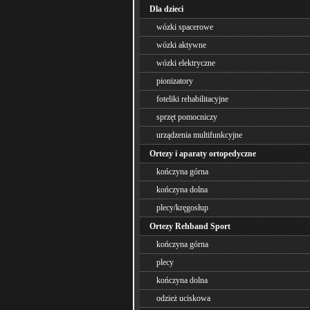
Dla dzieci
wózki spacerowe
wózki aktywne
wózki elektryczne
pionizatory
foteliki rehabilitacyjne
sprzęt pomocniczy
urządzenia multifunkcyjne
Ortezy i aparaty ortopedyczne
kończyna górna
kończyna dolna
plecy/kręgosłup
Ortezy Rehband Sport
kończyna górna
plecy
kończyna dolna
odzież uciskowa