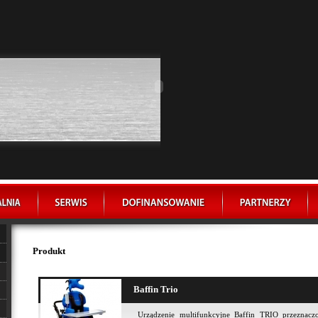
Produkt
Baffin Trio
Urządzenie multifunkcyjne Baffin TRIO przeznaczon