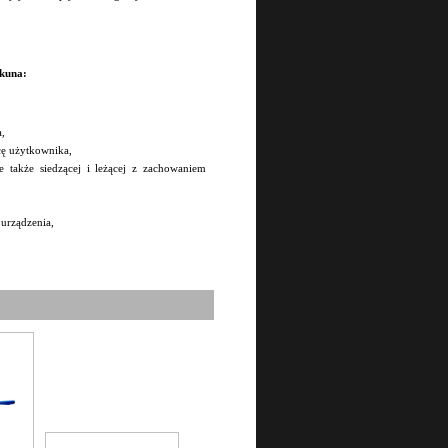
ekuna:
a,
cę użytkownika,
e także siedzącej i leżącej z zachowaniem
 urządzenia,