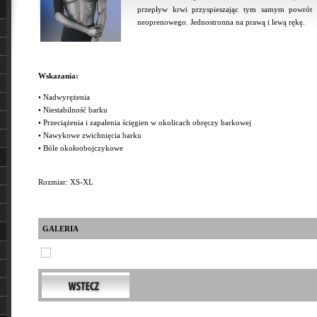
przepływ krwi przyspieszając tym samym powrót 
neoprenowego. Jednostronna na prawą i lewą rękę.
Wskazania:
• Nadwyrężenia
• Niestabilność barku
• Przeciążenia i zapalenia ścięgien w okolicach obręczy barkowej
• Nawykowe zwichnięcia barku
• Bóle okołoobojczykowe
Rozmiar: XS-XL
GALERIA