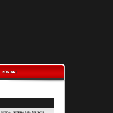
ra ogrzewa i uśmierza bólu. Usprawnia