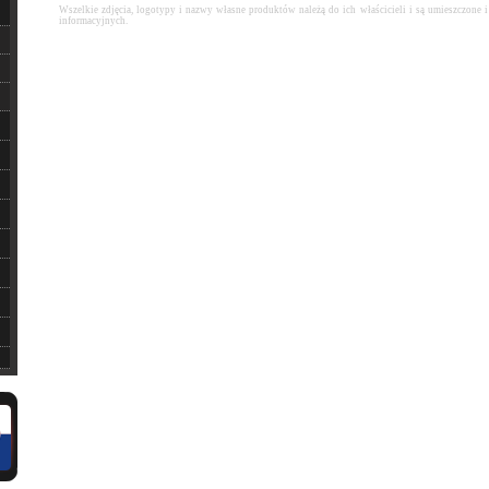
Wszelkie zdjęcia, logotypy i nazwy własne produktów należą do ich właścicieli i są umieszczone
informacyjnych.