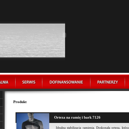
Produkt
Orteza na ramię i bark 7126
Idealna stabilizacja ramienia. Doskonała orteza, któ