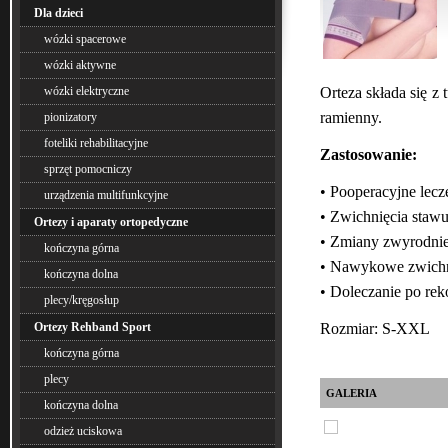
Dla dzieci
wózki spacerowe
wózki aktywne
Orteza składa się z
wózki elektryczne
ramienny.
pionizatory
foteliki rehabilitacyjne
Zastosowanie:
sprzęt pomocniczy
• Pooperacyjne lecz
urządzenia multifunkcyjne
• Zwichnięcia staw
Ortezy i aparaty ortopedyczne
• Zmiany zwyrodnie
kończyna górna
• Nawykowe zwichn
kończyna dolna
• Doleczanie po re
plecy/kręgosłup
Rozmiar: S-XXL
Ortezy Rehband Sport
kończyna górna
plecy
GALERIA
kończyna dolna
odzież uciskowa