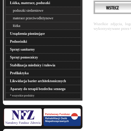
Łóżka, materace, poduszki
poduszki siedzeniowe
materace przeciwodleżynowe
Wszelkie zdjęcia, lo
łóżka
wykorzystywane przez 
Urządzenia pionizujące
Podnośniki
Sprzęt sanitarny
Sprzęt pomocniczy
Stabilizacja miednicy i tułowia
Profilaktyka
Likwidacja barier architektonicznych
Aparaty do terapii bezdechu sennego
* wszystkie produkty