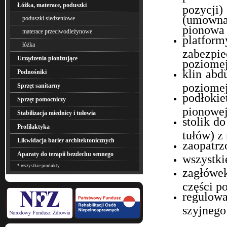
Łóżka, materace, poduszki
pozycji
(umowna
poduszki siedzeniowe
pionowa 
materace przeciwodleżynowe
platfo
łóżka
zabezpie
Urządzenia pionizujące
poziomej
klin abd
Podnośniki
poziomej
Sprzęt sanitarny
podłokie
Sprzęt pomocniczy
pionowej
Stabilizacja miednicy i tułowia
stolik d
Profilaktyka
tułów) z
Likwidacja barier architektonicznych
zaopatrz
Aparaty do terapii bezdechu sennego
wszystki
* wszystkie produkty
zagłówek
części po
regulowa
szyjnego