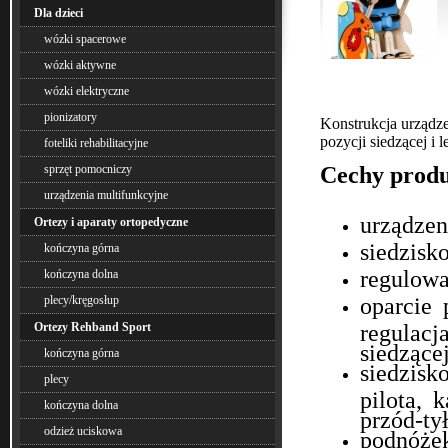
Dla dzieci
wózki spacerowe
wózki aktywne
wózki elektryczne
pionizatory
Konstrukcja urządze
pozycji siedzącej i
foteliki rehabilitacyjne
sprzęt pomocniczy
Cechy produ
urządzenia multifunkcyjne
urządzen
Ortezy i aparaty ortopedyczne
siedzisk
kończyna górna
regulowa
kończyna dolna
plecy/kręgosłup
oparcie 
Ortezy Rehband Sport
regulac
siedzącej
kończyna górna
siedzis
plecy
pilota, 
kończyna dolna
przód-tył
odzież uciskowa
podnóżek