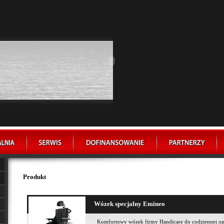
Produkt
Wózek specjalny Emineo
Komfortowy wózek firmy Handicare do codziennej opie