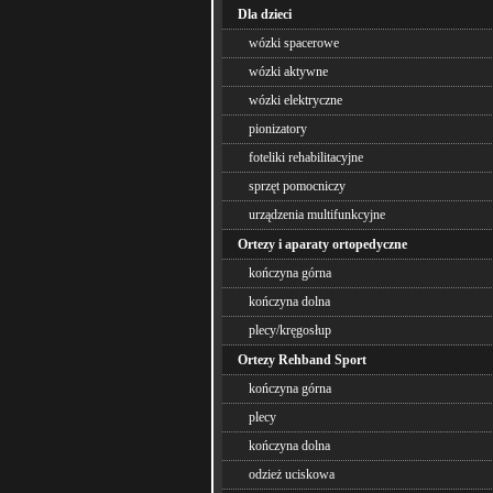
Dla dzieci
wózki spacerowe
wózki aktywne
wózki elektryczne
pionizatory
foteliki rehabilitacyjne
sprzęt pomocniczy
urządzenia multifunkcyjne
Ortezy i aparaty ortopedyczne
kończyna górna
kończyna dolna
plecy/kręgosłup
Ortezy Rehband Sport
kończyna górna
plecy
kończyna dolna
odzież uciskowa