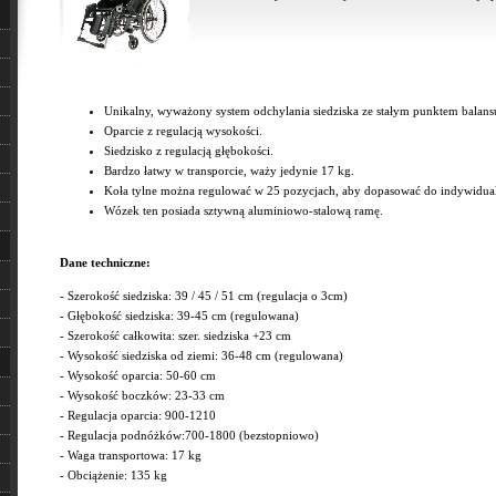
Unikalny, wyważony system odchylania siedziska ze stałym punktem balans
Oparcie z regulacją wysokości.
Siedzisko z regulacją głębokości.
Bardzo łatwy w transporcie, waży jedynie 17 kg.
Koła tylne można regulować w 25 pozycjach, aby dopasować do indywidual
Wózek ten posiada sztywną aluminiowo-stalową ramę.
Dane techniczne:
- Szerokość siedziska: 39 / 45 / 51 cm (regulacja o 3cm)
- Głębokość siedziska: 39-45 cm (regulowana)
- Szerokość całkowita: szer. siedziska +23 cm
- Wysokość siedziska od ziemi: 36-48 cm (regulowana)
- Wysokość oparcia: 50-60 cm
- Wysokość boczków: 23-33 cm
- Regulacja oparcia: 900-1210
- Regulacja podnóżków:700-1800 (bezstopniowo)
- Waga transportowa: 17 kg
- Obciążenie: 135 kg