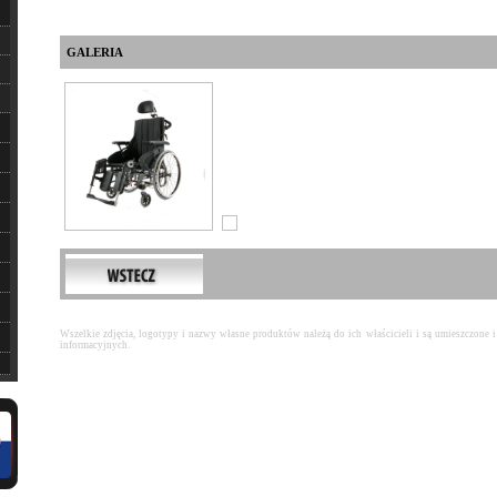
GALERIA
Wszelkie zdjęcia, logotypy i nazwy własne produktów należą do ich właścicieli i są umieszczone
informacyjnych.