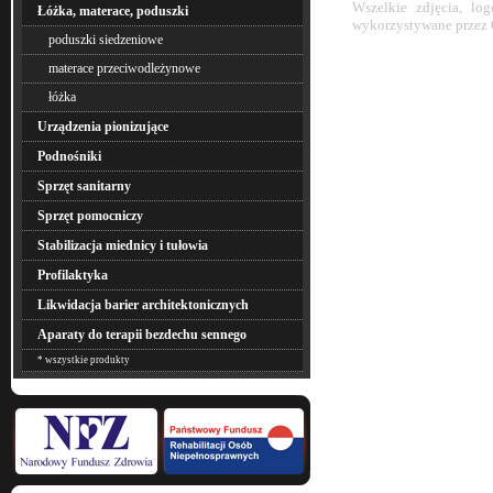
Wszelkie zdjęcia, lo
Łóżka, materace, poduszki
wykorzystywane przez 
poduszki siedzeniowe
materace przeciwodleżynowe
łóżka
Urządzenia pionizujące
Podnośniki
Sprzęt sanitarny
Sprzęt pomocniczy
Stabilizacja miednicy i tułowia
Profilaktyka
Likwidacja barier architektonicznych
Aparaty do terapii bezdechu sennego
* wszystkie produkty