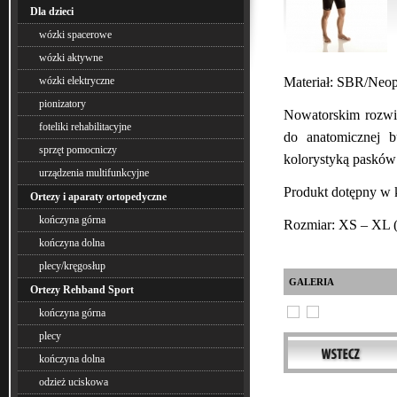
Dla dzieci
wózki spacerowe
wózki aktywne
Materiał: SBR/Neop
wózki elektryczne
pionizatory
Nowatorskim rozwi
foteliki rehabilitacyjne
do anatomicznej 
sprzęt pomocniczy
kolorystyką pasków
urządzenia multifunkcyjne
Produkt dotępny w ko
Ortezy i aparaty ortopedyczne
kończyna górna
Rozmiar: XS – XL (
kończyna dolna
plecy/kręgosłup
GALERIA
Ortezy Rehband Sport
kończyna górna
plecy
kończyna dolna
odzież uciskowa