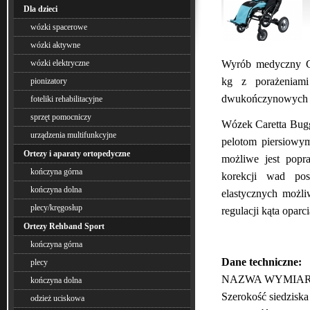
Dla dzieci
wózki spacerowe
wózki aktywne
Wyrób medyczny Ca
wózki elektryczne
kg z porażeniami
pionizatory
dwukończynowych j
foteliki rehabilitacyjne
sprzęt pomocniczy
Wózek Caretta Buggy
urządzenia multifunkcyjne
pelotom piersiowy
Ortezy i aparaty ortopedyczne
możliwe jest popr
kończyna górna
korekcji wad pos
kończyna dolna
elastycznych możli
plecy/kręgosłup
regulacji kąta oparc
Ortezy Rehband Sport
kończyna górna
Dane techniczne:
plecy
NAZWA WYMIA
kończyna dolna
Szerokość siedz
odzież uciskowa