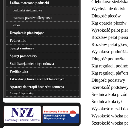
Głębokość siedzis
Łóżka, materace, poduszki
Wychylenie do ty
poduszki siedzeniowe
Długość plecó
materace przeciwodleżynowe
Kąt oparcia ple
łóżka
Wysokość pelot pi
Urządzenia pionizujące
Rozstaw pelot pie
Podnośniki
Rozstaw pelot
Sprzęt sanitarny
Wysokość podn
Sprzęt pomocniczy
Długość pod
Stabilizacja miednicy i tułowia
Kąt regulacji p
Profilaktyka
Kąt regulacji pl
Likwidacja barier architektonicznych
Długość pods
Szerokość pod
Aparaty do terapii bezdechu sennego
Średnica koła
* wszystkie produkty
Średnica koł
Wysokość rączki 
Wysokość wózka p
Szerokość wózka p