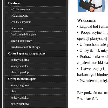
Dla dzieci
wózki spacerowe
wózki aktywne
Wskazania:
wózki elektryczne
• Łagodzi ból i uni
pionizatory
• Pooperacyjne i 
foteliki rehabilitacyjne
operacji plastycznej
sprzęt pomocniczy
• Unieruchomienie 
urządzenia multifunkcyjne
• Urazy tkanek miękk
Ortezy i aparaty ortopedyczne
• Podrażnienia w o
kończyna górna
zapalenie torebki s
kończyna dolna
• Łatwe zapięcia 
plecy/kręgosłup
barkowego i biodr
Ortezy Rehband Sport
• Przewiewne, miękk
kończyna górna
plecy
Bez podziału na str
kończyna dolna
Rozmiar: S-L
odzież uciskowa