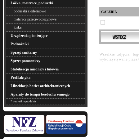
Łóżka, materace, poduszki
poduszki siedzeniowe
GALERIA
materace przeciwodleżynowe
łóżka
Urządzenia pionizujące
Podnośniki
Sprzęt sanitarny
Wszelkie zdjęcia, lo
wykorzystywane przez 
Sprzęt pomocniczy
Stabilizacja miednicy i tułowia
Profilaktyka
Likwidacja barier architektonicznych
Aparaty do terapii bezdechu sennego
* wszystkie produkty