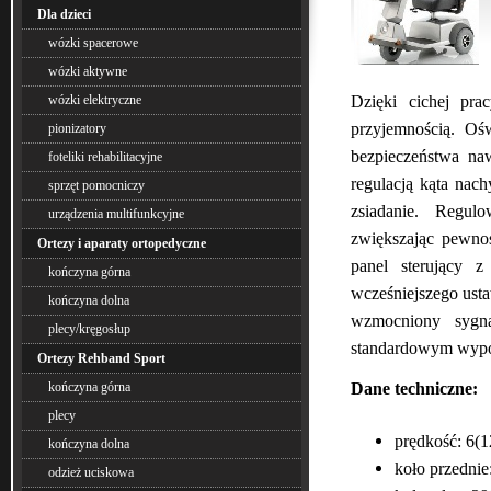
Dla dzieci
wózki spacerowe
wózki aktywne
Dzięki cichej pra
wózki elektryczne
przyjemnością. Oś
pionizatory
bezpieczeństwa na
foteliki rehabilitacyjne
regulacją kąta nach
sprzęt pomocniczy
zsiadanie. Regul
urządzenia multifunkcyjne
zwiększając pewno
Ortezy i aparaty ortopedyczne
panel sterujący 
kończyna górna
wcześniejszego ust
kończyna dolna
wzmocniony sygn
plecy/kręgosłup
standardowym wyposa
Ortezy Rehband Sport
Dane techniczne:
kończyna górna
plecy
prędkość: 6(
kończyna dolna
koło przedni
odzież uciskowa