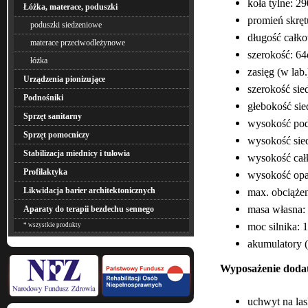
koła tylne: 
Łóżka, materace, poduszki
promień skrę
poduszki siedzeniowe
długość całk
materace przeciwodleżynowe
szerokość: 6
łóżka
zasięg (w lab
Urządzenia pionizujące
szerokość sie
Podnośniki
głebokość sie
Sprzęt sanitarny
wysokość podł
Sprzęt pomocniczy
wysokość sie
Stabilizacja miednicy i tułowia
wysokość cał
Profilaktyka
wysokość opa
Likwidacja barier architektonicznych
max. obciąże
masa własna:
Aparaty do terapii bezdechu sennego
moc silnika:
* wszystkie produkty
akumulatory (
Wyposażenie doda
uchwyt na lask