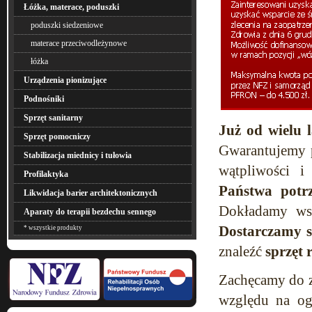
Łóżka, materace, poduszki
poduszki siedzeniowe
materace przeciwodleżynowe
łóżka
Urządzenia pionizujące
Podnośniki
Sprzęt sanitarny
Już od wielu 
Sprzęt pomocniczy
Gwarantujemy 
Stabilizacja miednicy i tułowia
wątpliwości 
Profilaktyka
Państwa potr
Likwidacja barier architektonicznych
Dokładamy wsze
Aparaty do terapii bezdechu sennego
Dostarczamy sp
* wszystkie produkty
znaleźć
sprzęt
Zachęcamy do za
względu na og