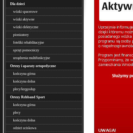
Dla dzieci
wózki spacerowe
wózki aktywne
wózki elektryczne
pionizatory
foteliki rehabilitacyjne
sprzęt pomocniczy
urządzenia multifunkcyjne
Ortezy i aparaty ortopedyczne
kończyna górna
kończyna dolna
plecy/kręgosłup
Ortezy Rehband Sport
kończyna górna
plecy
kończyna dolna
odzież uciskowa